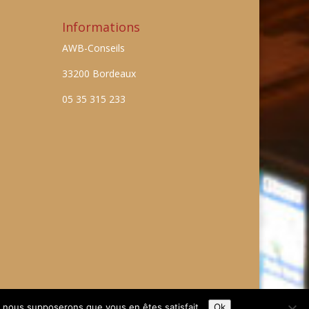
Informations
AWB-Conseils
33200 Bordeaux
05 35 315 233
e, nous supposerons que vous en êtes satisfait.
Ok