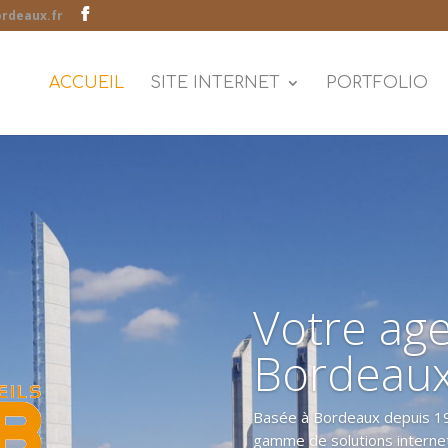
rdeaux.fr
ACCUEIL
SITE INTERNET
PORTFOLIO
Votre age
Bordeau
Basée à Bordeaux depuis 19
gamme de solutions internet