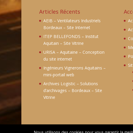
Articles Récents
Acc
AEIB – Ventilateurs Industriels
Ac
Bordeaux – Site Internet
Ac
ITEP BELLEFONDS – Institut
Co
Aquitain – Site Vitrine
Me
URISA – Aquitaine – Conception
Po
du site internet
Si
Ingénieurs Vignerons Aquitains –
mini-portail web
Archives Logistic – Solutions
d’archivages – Bordeaux – Site
Vitrine
Nous utilisons des cookies pour vous garantir la meil