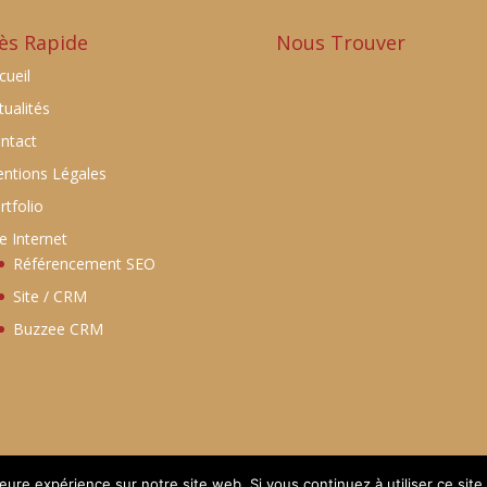
ès Rapide
Nous Trouver
cueil
tualités
ntact
ntions Légales
rtfolio
te Internet
Référencement SEO
Site / CRM
Buzzee CRM
leure expérience sur notre site web. Si vous continuez à utiliser ce sit