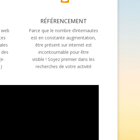
RÉFÉRENCEMENT
e web
Parce que le nombre d’internautes
ces
est en constante augmentation,
ales
être présent sur internet est
r des
incontournable pour être
(e-
visible ! Soyez premier dans les
…)
recherches de votre activité