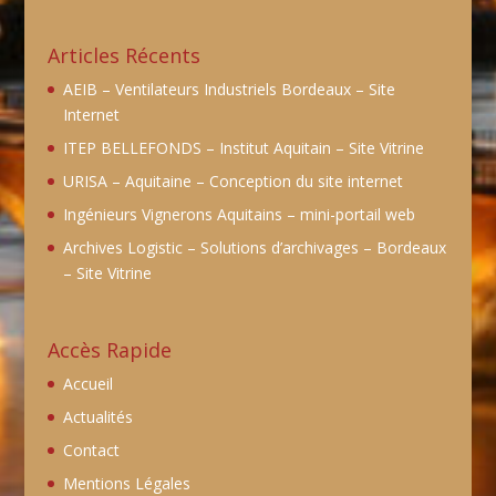
Articles Récents
AEIB – Ventilateurs Industriels Bordeaux – Site
Internet
ITEP BELLEFONDS – Institut Aquitain – Site Vitrine
URISA – Aquitaine – Conception du site internet
Ingénieurs Vignerons Aquitains – mini-portail web
Archives Logistic – Solutions d’archivages – Bordeaux
– Site Vitrine
Accès Rapide
Accueil
Actualités
Contact
Mentions Légales