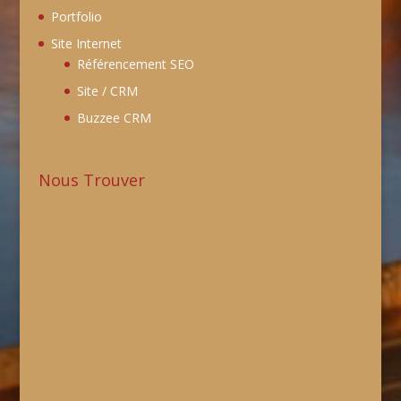
Portfolio
Site Internet
Référencement SEO
Site / CRM
Buzzee CRM
Nous Trouver