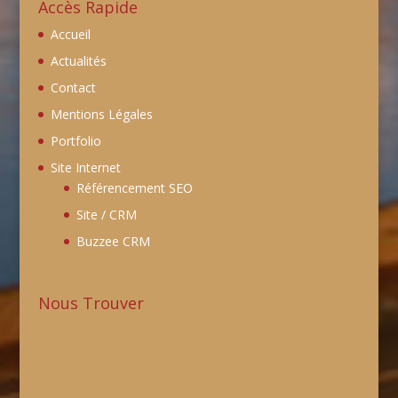
Accès Rapide
Accueil
Actualités
Contact
Mentions Légales
Portfolio
Site Internet
Référencement SEO
Site / CRM
Buzzee CRM
Nous Trouver