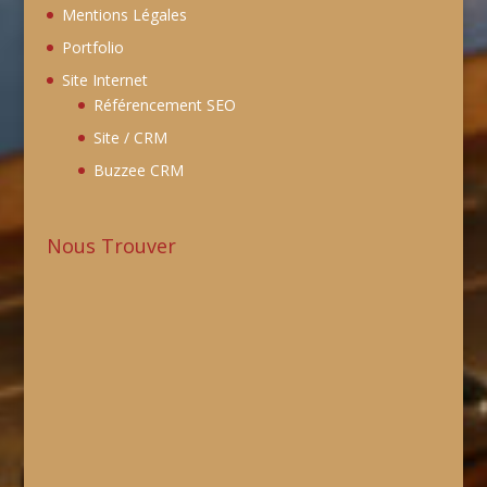
Mentions Légales
Portfolio
Site Internet
Référencement SEO
Site / CRM
Buzzee CRM
Nous Trouver