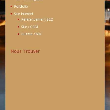
Portfolio
Site Internet
Référencement SEO
Site / CRM
Buzzee CRM
Nous Trouver