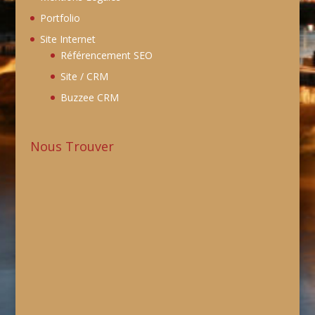
Portfolio
Site Internet
Référencement SEO
Site / CRM
Buzzee CRM
Nous Trouver