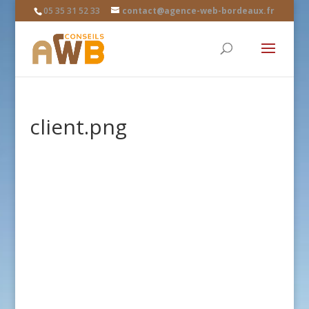
05 35 31 52 33
contact@agence-web-bordeaux.fr
client.png