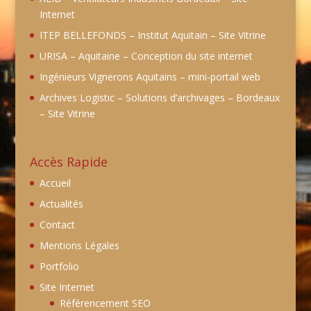
Internet
ITEP BELLEFONDS – Institut Aquitain – Site Vitrine
URISA – Aquitaine – Conception du site internet
Ingénieurs Vignerons Aquitains – mini-portail web
Archives Logistic – Solutions d’archivages – Bordeaux
– Site Vitrine
Accès Rapide
Accueil
Actualités
Contact
Mentions Légales
Portfolio
Site Internet
Référencement SEO