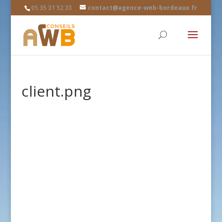
05 35 31 52 33
contact@agence-web-bordeaux.fr
client.png