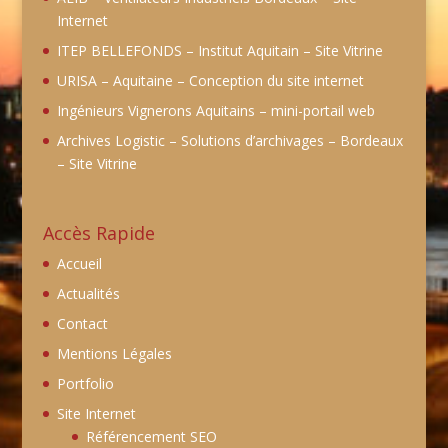
Internet
ITEP BELLEFONDS – Institut Aquitain – Site Vitrine
URISA – Aquitaine – Conception du site internet
Ingénieurs Vignerons Aquitains – mini-portail web
Archives Logistic – Solutions d’archivages – Bordeaux
– Site Vitrine
Accès Rapide
Accueil
Actualités
Contact
Mentions Légales
Portfolio
Site Internet
Référencement SEO