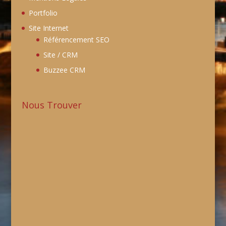
Portfolio
Site Internet
Référencement SEO
Site / CRM
Buzzee CRM
Nous Trouver