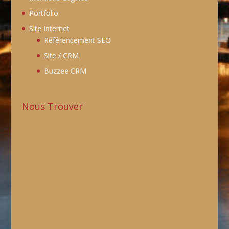
Portfolio
Site Internet
Référencement SEO
Site / CRM
Buzzee CRM
Nous Trouver