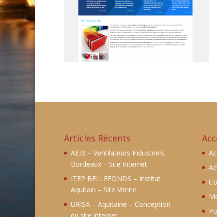
Articles Récents
Acc
AEIB – Ventilateurs Industriels
Ac
Bordeaux – Site Internet
Ac
ITEP BELLEFONDS – Institut
Co
Aquitain – Site Vitrine
Me
URISA – Aquitaine – Conception
Po
du site internet