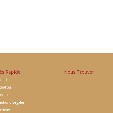
ès Rapide
Nous Trouver
cueil
tualités
ntact
ntions Légales
rtfolio