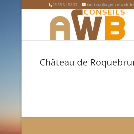
05 35 31 52 33
contact@agence-web-bo
Château de Roquebru