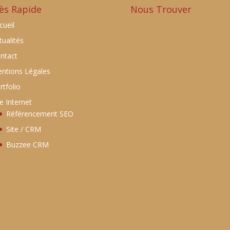
ès Rapide
Nous Trouver
cueil
tualités
ntact
ntions Légales
rtfolio
te Internet
Référencement SEO
Site / CRM
Buzzee CRM