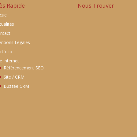
ès Rapide
Nous Trouver
cueil
tualités
ntact
ntions Légales
rtfolio
te Internet
Référencement SEO
Site / CRM
Buzzee CRM