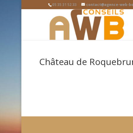
05 35 31 52 33
contact@agence-web-bo
Château de Roquebru