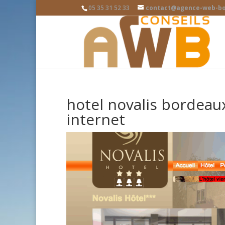
05 35 31 52 33
contact@agence-web-bo
hotel novalis bordeaux
internet