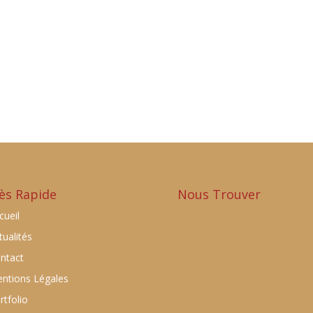
ès Rapide
Nous Trouver
cueil
tualités
ntact
ntions Légales
rtfolio