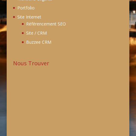
Portfolio
Site Internet
Référencement SEO
Site / CRM
Buzzee CRM
Nous Trouver