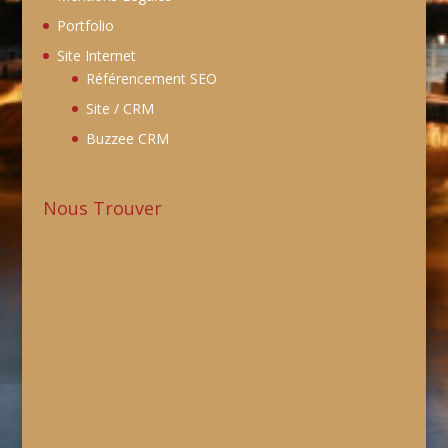
Portfolio
Site Internet
Référencement SEO
Site / CRM
Buzzee CRM
Nous Trouver