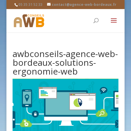
05 35 31 52 33
contact@agence-web-bordeaux.fr
awbconseils-agence-web-
bordeaux-solutions-
ergonomie-web