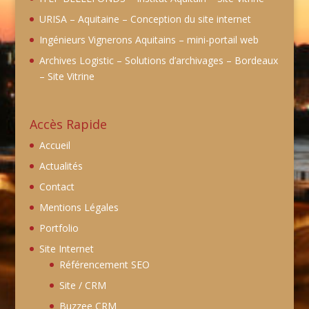
URISA – Aquitaine – Conception du site internet
Ingénieurs Vignerons Aquitains – mini-portail web
Archives Logistic – Solutions d’archivages – Bordeaux
– Site Vitrine
Accès Rapide
Accueil
Actualités
Contact
Mentions Légales
Portfolio
Site Internet
Référencement SEO
Site / CRM
Buzzee CRM