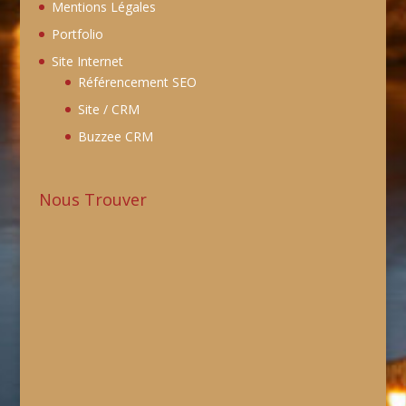
Mentions Légales
Portfolio
Site Internet
Référencement SEO
Site / CRM
Buzzee CRM
Nous Trouver