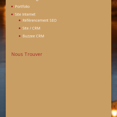
Portfolio
Site Internet
Référencement SEO
Site / CRM
Buzzee CRM
Nous Trouver