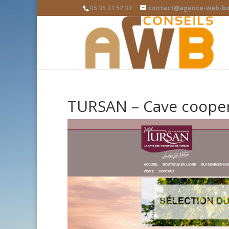
05 35 31 52 33
contact@agence-web-bo
TURSAN – Cave cooper