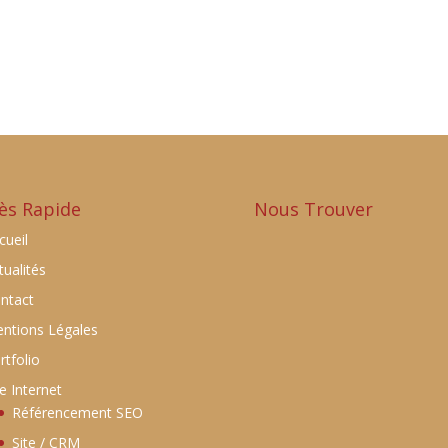
ès Rapide
Nous Trouver
cueil
tualités
ntact
ntions Légales
rtfolio
te Internet
Référencement SEO
Site / CRM