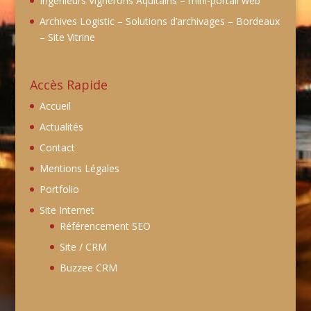
Ingénieurs Vignerons Aquitains – mini-portail web
Archives Logistic – Solutions d’archivages – Bordeaux
– Site Vitrine
Accès Rapide
Accueil
Actualités
Contact
Mentions Légales
Portfolio
Site Internet
Référencement SEO
Site / CRM
Buzzee CRM