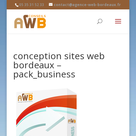
05 35 31 52 33
contact@agence-web-bordeaux.fr
conception sites web
bordeaux –
pack_business