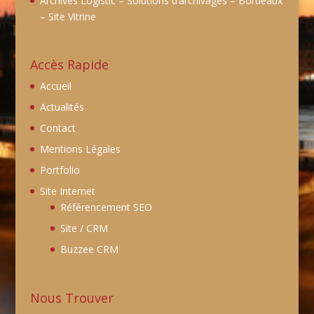
Archives Logistic – Solutions d’archivages – Bordeaux
– Site Vitrine
Accès Rapide
Accueil
Actualités
Contact
Mentions Légales
Portfolio
Site Internet
Référencement SEO
Site / CRM
Buzzee CRM
Nous Trouver