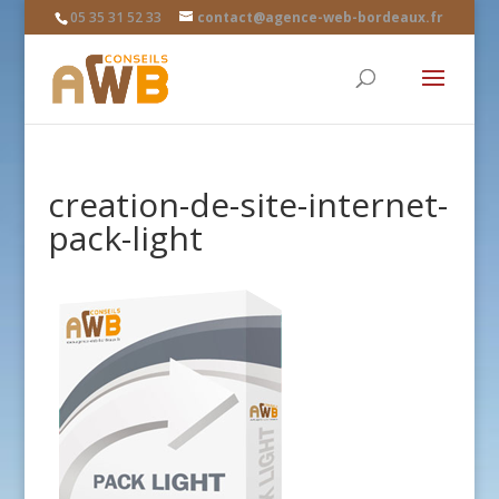
05 35 31 52 33
contact@agence-web-bordeaux.fr
creation-de-site-internet-
pack-light